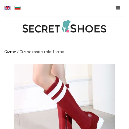
Cizme
/
Cizme rosii cu platforma